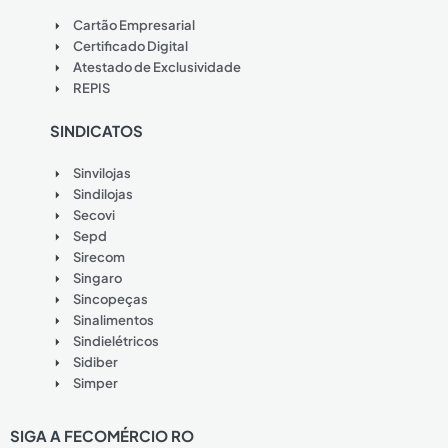
Cartão Empresarial
Certificado Digital
Atestado de Exclusividade
REPIS
SINDICATOS
Sinvilojas
Sindilojas
Secovi
Sepd
Sirecom
Singaro
Sincopeças
Sinalimentos
Sindielétricos
Sidiber
Simper
SIGA A FECOMÉRCIO RO