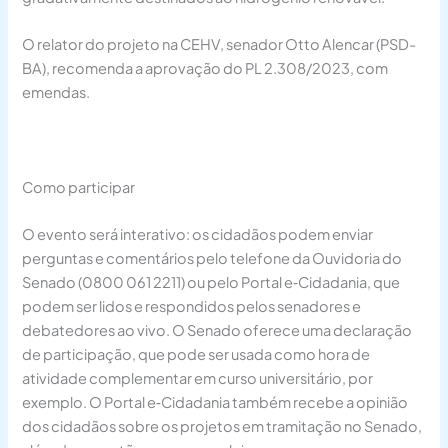
O relator do projeto na CEHV, senador Otto Alencar (PSD-
BA), recomenda a aprovação do PL 2.308/2023, com
emendas.
Como participar
O evento será interativo: os cidadãos podem enviar
perguntas e comentários pelo telefone da Ouvidoria do
Senado (0800 061 2211) ou pelo Portal e‑Cidadania, que
podem ser lidos e respondidos pelos senadores e
debatedores ao vivo. O Senado oferece uma declaração
de participação, que pode ser usada como hora de
atividade complementar em curso universitário, por
exemplo. O Portal e‑Cidadania também recebe a opinião
dos cidadãos sobre os projetos em tramitação no Senado,