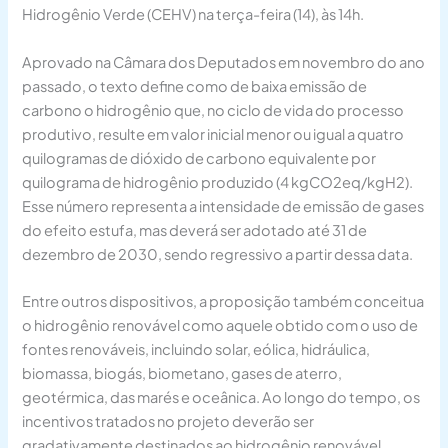
Hidrogênio Verde (CEHV) na terça-feira (14), às 14h.
Aprovado na Câmara dos Deputados em novembro do ano
passado, o texto define como de baixa emissão de
carbono o hidrogênio que, no ciclo de vida do processo
produtivo, resulte em valor inicial menor ou igual a quatro
quilogramas de dióxido de carbono equivalente por
quilograma de hidrogênio produzido (4 kgCO2eq/kgH2).
Esse número representa a intensidade de emissão de gases
do efeito estufa, mas deverá ser adotado até 31 de
dezembro de 2030, sendo regressivo a partir dessa data.
Entre outros dispositivos, a proposição também conceitua
o hidrogênio renovável como aquele obtido com o uso de
fontes renováveis, incluindo solar, eólica, hidráulica,
biomassa, biogás, biometano, gases de aterro,
geotérmica, das marés e oceânica. Ao longo do tempo, os
incentivos tratados no projeto deverão ser
gradativamente destinados ao hidrogênio renovável.