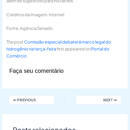
além de sugestões para novas leis.
Créditos da Imagem: Internet
Fonte: Agência Senado
The post
Comissão especial debaterá marco legal do
hidrogênio na terça-feira
first appeared on
Portal do
Comércio
.
Faça seu comentário
PREVIOUS
NEXT
Posts relacionados