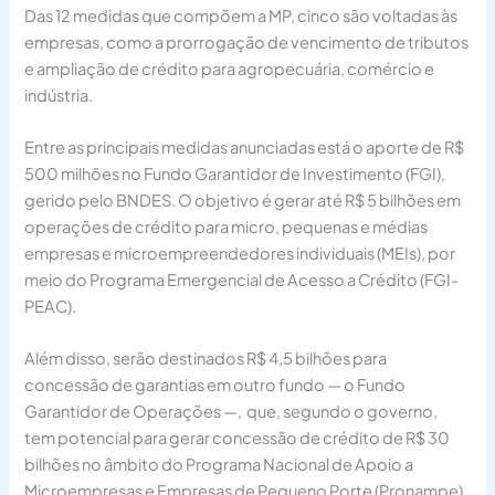
Das 12 medidas que compõem a MP, cinco são voltadas às
empresas, como a prorrogação de vencimento de tributos
e ampliação de crédito para agropecuária, comércio e
indústria.
Entre as principais medidas anunciadas está o aporte de R$
500 milhões no Fundo Garantidor de Investimento (FGI),
gerido pelo BNDES. O objetivo é gerar até R$ 5 bilhões em
operações de crédito para micro, pequenas e médias
empresas e microempreendedores individuais (MEIs), por
meio do Programa Emergencial de Acesso a Crédito (FGI-
PEAC).
Além disso, serão destinados R$ 4,5 bilhões para
concessão de garantias em outro fundo — o Fundo
Garantidor de Operações —, que, segundo o governo,
tem potencial para gerar concessão de crédito de R$ 30
bilhões no âmbito do Programa Nacional de Apoio a
Microempresas e Empresas de Pequeno Porte (Pronampe).