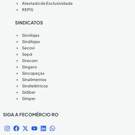
Atestado de Exclusividade
REPIS
SINDICATOS
Sinvilojas
Sindilojas
Secovi
Sepd
Sirecom
Singaro
Sincopeças
Sinalimentos
Sindielétricos
Sidiber
Simper
SIGA A FECOMÉRCIO RO
I
F
X
Y
L
W
n
a
-
o
i
h