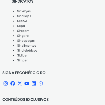
SINDICATOS
Sinvilojas
Sindilojas
Secovi
Sepd
Sirecom
Singaro
Sincopeças
Sinalimentos
Sindielétricos
Sidiber
Simper
SIGA A FECOMÉRCIO RO
I
F
X
Y
L
W
n
a
-
o
i
h
s
c
t
u
n
a
t
e
w
t
k
t
CONTEÚDOS EXCLUSIVOS
a
b
i
u
e
s