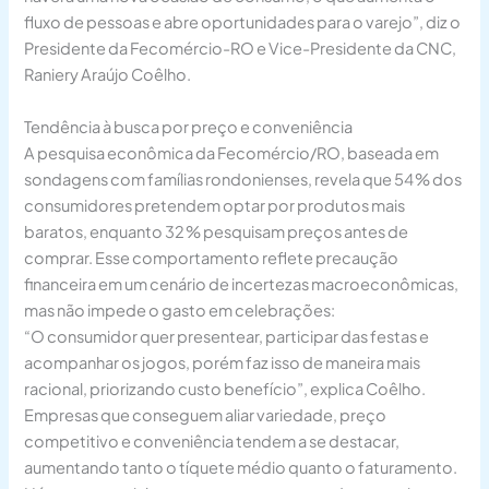
fluxo de pessoas e abre oportunidades para o varejo”, diz o
Presidente da Fecomércio-RO e Vice-Presidente da CNC,
Raniery Araújo Coêlho.
Tendência à busca por preço e conveniência
A pesquisa econômica da Fecomércio/RO, baseada em
sondagens com famílias rondonienses, revela que 54 % dos
consumidores pretendem optar por produtos mais
baratos, enquanto 32 % pesquisam preços antes de
comprar. Esse comportamento reflete precaução
financeira em um cenário de incertezas macroeconômicas,
mas não impede o gasto em celebrações:
“O consumidor quer presentear, participar das festas e
acompanhar os jogos, porém faz isso de maneira mais
racional, priorizando custo benefício”, explica Coêlho.
Empresas que conseguem aliar variedade, preço
competitivo e conveniência tendem a se destacar,
aumentando tanto o tíquete médio quanto o faturamento.