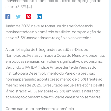
movimentados do comércio brasileiro, com projeção de
alta de 3,3 % […]
Junho de 2026 deve se tornar um dos períodos mais
movimentados do comércio brasileiro, com projeção de
alta de 3,3 % nas vendas em relação ao ano anterior.
A combinação de três grandes ocasiões-Dia dos
Namorados, Festas Juninas e a Copa do Mundo- concentra,
em poucas semanas, um volume significativo de consumo.
Segundo o IAV IDV (Índice Antecedente de Vendas do
Instituto para Desenvolvimento do Varejo), a previsão
nominal para junho aponta crescimento de 3,3 % frente ao
mesmo mês de 2025. O resultado segue a trajetória de alta
já registrada: +1,1 % em abril e +2,3 % em maio, sinalizando
aceleração constante da atividade varejista no semestre.
Como cada data movimenta o comércio