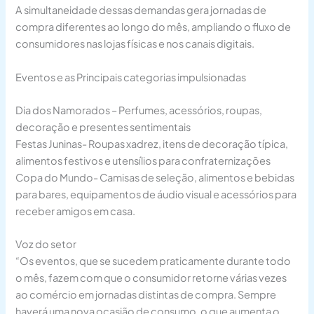
A simultaneidade dessas demandas gera jornadas de
compra diferentes ao longo do mês, ampliando o fluxo de
consumidores nas lojas físicas e nos canais digitais.
Eventos e as Principais categorias impulsionadas
Dia dos Namorados – Perfumes, acessórios, roupas,
decoração e presentes sentimentais
Festas Juninas- Roupas xadrez, itens de decoração típica,
alimentos festivos e utensílios para confraternizações
Copa do Mundo- Camisas de seleção, alimentos e bebidas
para bares, equipamentos de áudio visual e acessórios para
receber amigos em casa.
Voz do setor
“Os eventos, que se sucedem praticamente durante todo
o mês, fazem com que o consumidor retorne várias vezes
ao comércio em jornadas distintas de compra. Sempre
haverá uma nova ocasião de consumo, o que aumenta o