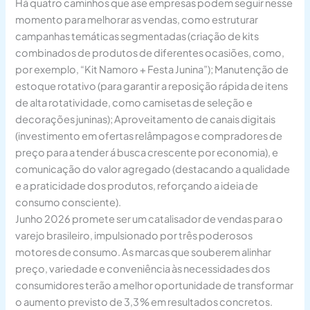
Há quatro caminhos que ase empresas podem seguir nesse
momento para melhorar as vendas, como estruturar
campanhas temáticas segmentadas (criação de kits
combinados de produtos de diferentes ocasiões, como,
por exemplo, “Kit Namoro + Festa Junina”); Manutenção de
estoque rotativo (para garantir a reposição rápida de itens
de alta rotatividade, como camisetas de seleção e
decorações juninas); Aproveitamento de canais digitais
(investimento em ofertas relâmpagos e compradores de
preço para a tender á busca crescente por economia), e
comunicação do valor agregado (destacando a qualidade
e a praticidade dos produtos, reforçando a ideia de
consumo consciente).
Junho 2026 promete ser um catalisador de vendas para o
varejo brasileiro, impulsionado por três poderosos
motores de consumo. As marcas que souberem alinhar
preço, variedade e conveniência às necessidades dos
consumidores terão a melhor oportunidade de transformar
o aumento previsto de 3,3 % em resultados concretos.