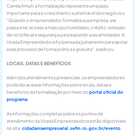
Camila Arnuti, a formalização representa um passo
importante para o crescimento sustentável dos negócios.
“Quando o empreendedor formaliza sua empresa, ele
passa a ter acesso a mais oportunidades, crédito, emissão
de nota fiscal e segurança para expandir suas atividades. A
Virada Empreendedora foi pensada justamente para apoiar
esse processo de forma prática e gratuita”, explicou.
LOCAIS, DATAS E BENEFÍCIOS
Além dos atendimentos presenciais, os empreendedores
poderão acessar informações sobre locais, datas e
benefícios da formalização por meio do
portal oficial do
programa
.
As informações completas sobre os pontos de
atendimento da Virada Empreendedora estão disponíveis
no site:
cidadaniaempresarial.sefin.ro.gov.br/evento