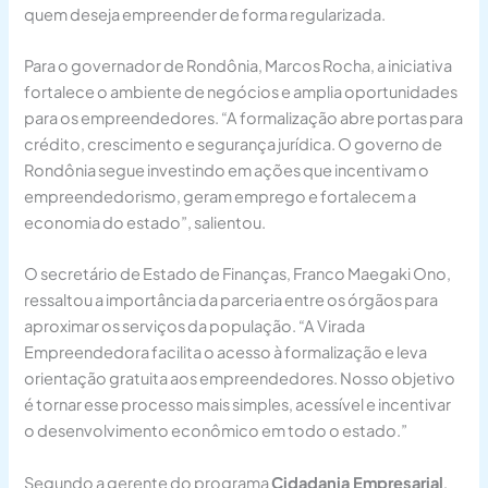
quem deseja empreender de forma regularizada.
Para o governador de Rondônia, Marcos Rocha, a iniciativa
fortalece o ambiente de negócios e amplia oportunidades
para os empreendedores. “A formalização abre portas para
crédito, crescimento e segurança jurídica. O governo de
Rondônia segue investindo em ações que incentivam o
empreendedorismo, geram emprego e fortalecem a
economia do estado”, salientou.
O secretário de Estado de Finanças, Franco Maegaki Ono,
ressaltou a importância da parceria entre os órgãos para
aproximar os serviços da população. “A Virada
Empreendedora facilita o acesso à formalização e leva
orientação gratuita aos empreendedores. Nosso objetivo
é tornar esse processo mais simples, acessível e incentivar
o desenvolvimento econômico em todo o estado.”
Segundo a gerente do programa
Cidadania Empresarial
,